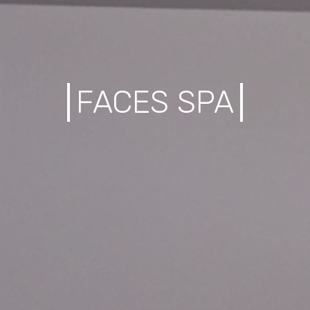
FACES SPA